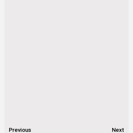
Continue
Previous
Next