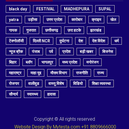
black day
FESTIVAL
MADHEPURA
SUPAL
yatra
उड़ीसा
उत्तर प्रदेश
कारोबार
क्राइम
खेल
गायक
गुजरात
छत्तीसगढ़
ज़रा हटके
झारखंड
टेक्नोलॉजी
दिल्ली NCR
दुर्घटना
देश
देश विदेश
धर्म
न्यूज ब्रैक
पंजाब
पर्व
प्रदेश
बड़ी खबर
बिजनेस
बिहार
ब्लॉग
भागलपुर
मध्य प्रदेश
मनोरंजन
महाराष्ट्र
माहा युद्द
मौसम विभाग
राजनीति
राज्य
रोजगार
वालीवुड
वास्तु विशेष
विडियो
शिक्षा व्यवस्था
सौन्दर्य
स्वास्थ्य
हादसा
Copyright © All rights reserved
Website Design By Mytesta.com +91 8809666000