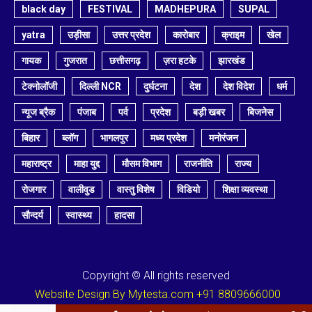
black day
FESTIVAL
MADHEPURA
SUPAL
yatra
उड़ीसा
उत्तर प्रदेश
कारोबार
क्राइम
खेल
गायक
गुजरात
छत्तीसगढ़
ज़रा हटके
झारखंड
टेक्नोलॉजी
दिल्ली NCR
दुर्घटना
देश
देश विदेश
धर्म
न्यूज ब्रैक
पंजाब
पर्व
प्रदेश
बड़ी खबर
बिजनेस
बिहार
ब्लॉग
भागलपुर
मध्य प्रदेश
मनोरंजन
महाराष्ट्र
माहा युद्द
मौसम विभाग
राजनीति
राज्य
रोजगार
वालीवुड
वास्तु विशेष
विडियो
शिक्षा व्यवस्था
सौन्दर्य
स्वास्थ्य
हादसा
Copyright © All rights reserved
Website Design By Mytesta.com +91 8809666000