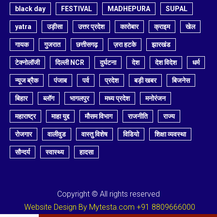
black day
FESTIVAL
MADHEPURA
SUPAL
yatra
उड़ीसा
उत्तर प्रदेश
कारोबार
क्राइम
खेल
गायक
गुजरात
छत्तीसगढ़
ज़रा हटके
झारखंड
टेक्नोलॉजी
दिल्ली NCR
दुर्घटना
देश
देश विदेश
धर्म
न्यूज ब्रैक
पंजाब
पर्व
प्रदेश
बड़ी खबर
बिजनेस
बिहार
ब्लॉग
भागलपुर
मध्य प्रदेश
मनोरंजन
महाराष्ट्र
माहा युद्द
मौसम विभाग
राजनीति
राज्य
रोजगार
वालीवुड
वास्तु विशेष
विडियो
शिक्षा व्यवस्था
सौन्दर्य
स्वास्थ्य
हादसा
Copyright © All rights reserved
Website Design By Mytesta.com +91 8809666000