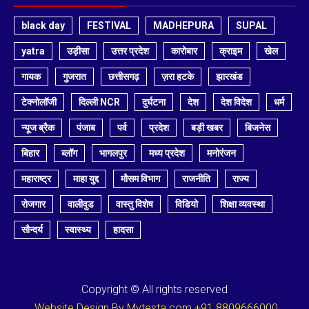
black day
FESTIVAL
MADHEPURA
SUPAL
yatra
उड़ीसा
उत्तर प्रदेश
कारोबार
क्राइम
खेल
गायक
गुजरात
छत्तीसगढ़
ज़रा हटके
झारखंड
टेक्नोलॉजी
दिल्ली NCR
दुर्घटना
देश
देश विदेश
धर्म
न्यूज ब्रैक
पंजाब
पर्व
प्रदेश
बड़ी खबर
बिजनेस
बिहार
ब्लॉग
भागलपुर
मध्य प्रदेश
मनोरंजन
महाराष्ट्र
माहा युद्द
मौसम विभाग
राजनीति
राज्य
रोजगार
वालीवुड
वास्तु विशेष
विडियो
शिक्षा व्यवस्था
सौन्दर्य
स्वास्थ्य
हादसा
Copyright © All rights reserved
Website Design By Mytesta.com +91 8809666000