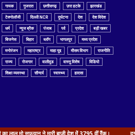
गायक
गुजरात
छत्तीसगढ़
ज़रा हटके
झारखंड
टेक्नोलॉजी
दिल्ली NCR
दुर्घटना
देश
देश विदेश
धर्म
न्यूज ब्रैक
पंजाब
पर्व
प्रदेश
बड़ी खबर
बिजनेस
बिहार
ब्लॉग
भागलपुर
मध्य प्रदेश
मनोरंजन
महाराष्ट्र
माहा युद्द
मौसम विभाग
राजनीति
राज्य
रोजगार
वालीवुड
वास्तु विशेष
विडियो
शिक्षा व्यवस्था
सौन्दर्य
स्वास्थ्य
हादसा
ुफयान ने मारी बाजी देश में 3795 वीं रैंक।
दुर्गा पूजा को लेक