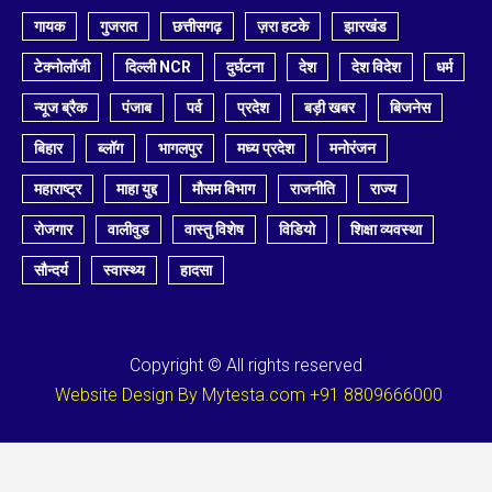
गायक
गुजरात
छत्तीसगढ़
ज़रा हटके
झारखंड
टेक्नोलॉजी
दिल्ली NCR
दुर्घटना
देश
देश विदेश
धर्म
न्यूज ब्रैक
पंजाब
पर्व
प्रदेश
बड़ी खबर
बिजनेस
बिहार
ब्लॉग
भागलपुर
मध्य प्रदेश
मनोरंजन
महाराष्ट्र
माहा युद्द
मौसम विभाग
राजनीति
राज्य
रोजगार
वालीवुड
वास्तु विशेष
विडियो
शिक्षा व्यवस्था
सौन्दर्य
स्वास्थ्य
हादसा
Copyright © All rights reserved
Website Design By Mytesta.com +91 8809666000