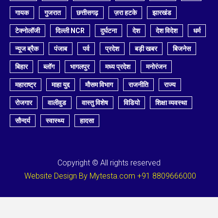
गायक
गुजरात
छत्तीसगढ़
ज़रा हटके
झारखंड
टेक्नोलॉजी
दिल्ली NCR
दुर्घटना
देश
देश विदेश
धर्म
न्यूज ब्रैक
पंजाब
पर्व
प्रदेश
बड़ी खबर
बिजनेस
बिहार
ब्लॉग
भागलपुर
मध्य प्रदेश
मनोरंजन
महाराष्ट्र
माहा युद्द
मौसम विभाग
राजनीति
राज्य
रोजगार
वालीवुड
वास्तु विशेष
विडियो
शिक्षा व्यवस्था
सौन्दर्य
स्वास्थ्य
हादसा
Copyright © All rights reserved
Website Design By Mytesta.com +91 8809666000