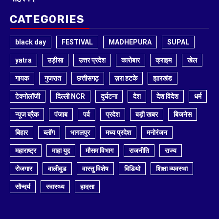
CATEGORIES
black day
FESTIVAL
MADHEPURA
SUPAL
yatra
उड़ीसा
उत्तर प्रदेश
कारोबार
क्राइम
खेल
गायक
गुजरात
छत्तीसगढ़
ज़रा हटके
झारखंड
टेक्नोलॉजी
दिल्ली NCR
दुर्घटना
देश
देश विदेश
धर्म
न्यूज ब्रैक
पंजाब
पर्व
प्रदेश
बड़ी खबर
बिजनेस
बिहार
ब्लॉग
भागलपुर
मध्य प्रदेश
मनोरंजन
महाराष्ट्र
माहा युद्द
मौसम विभाग
राजनीति
राज्य
रोजगार
वालीवुड
वास्तु विशेष
विडियो
शिक्षा व्यवस्था
सौन्दर्य
स्वास्थ्य
हादसा