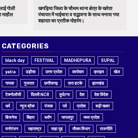
चलाई गोली
खगड़िया जिला के चौथम थाना क्षेत्र के खरेता
का माहौल
पंचायत में भाईचारा व सद्भावना के साथ मनाया गया
शहादत का प्रतीक मोहर्रम।
CATEGORIES
black day
FESTIVAL
MADHEPURA
SUPAL
yatra
उड़ीसा
उत्तर प्रदेश
कारोबार
क्राइम
खेल
गायक
गुजरात
छत्तीसगढ़
ज़रा हटके
झारखंड
टेक्नोलॉजी
दिल्ली NCR
दुर्घटना
देश
देश विदेश
धर्म
न्यूज ब्रैक
पंजाब
पर्व
प्रदेश
बड़ी खबर
बिजनेस
बिहार
ब्लॉग
भागलपुर
मध्य प्रदेश
मनोरंजन
महाराष्ट्र
माहा युद्द
मौसम विभाग
राजनीति