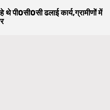
रहे थे पी0सी0सी ढलाई कार्य,ग्रामीणों में
ार