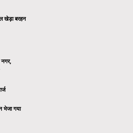
वल खेड़ा बरहन
ी नगर,
र्ज
न भेजा गया