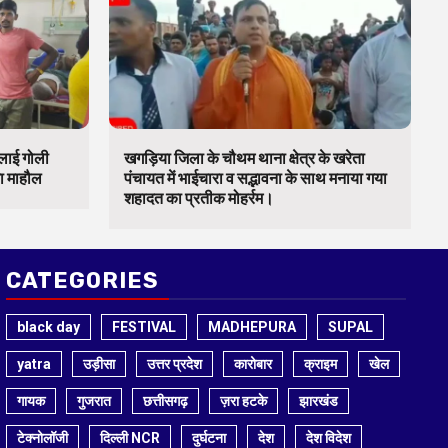
चलाई गोली
खगड़िया जिला के चौथम थाना क्षेत्र के खरेता
का माहौल
पंचायत में भाईचारा व सद्भावना के साथ मनाया गया
शहादत का प्रतीक मोहर्रम।
CATEGORIES
black day
FESTIVAL
MADHEPURA
SUPAL
yatra
उड़ीसा
उत्तर प्रदेश
कारोबार
क्राइम
खेल
गायक
गुजरात
छत्तीसगढ़
ज़रा हटके
झारखंड
टेक्नोलॉजी
दिल्ली NCR
दुर्घटना
देश
देश विदेश