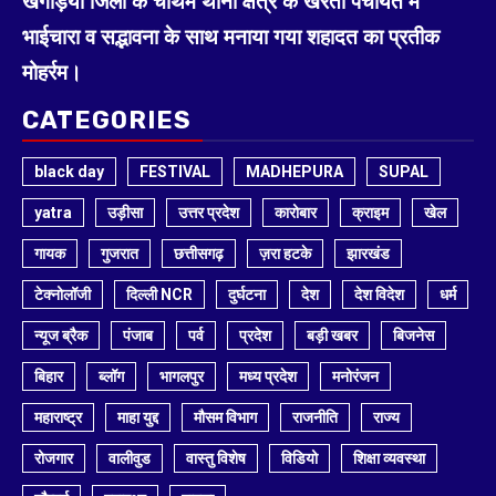
खगड़िया जिला के चौथम थाना क्षेत्र के खरेता पंचायत में
भाईचारा व सद्भावना के साथ मनाया गया शहादत का प्रतीक
मोहर्रम।
CATEGORIES
black day
FESTIVAL
MADHEPURA
SUPAL
yatra
उड़ीसा
उत्तर प्रदेश
कारोबार
क्राइम
खेल
गायक
गुजरात
छत्तीसगढ़
ज़रा हटके
झारखंड
टेक्नोलॉजी
दिल्ली NCR
दुर्घटना
देश
देश विदेश
धर्म
न्यूज ब्रैक
पंजाब
पर्व
प्रदेश
बड़ी खबर
बिजनेस
बिहार
ब्लॉग
भागलपुर
मध्य प्रदेश
मनोरंजन
महाराष्ट्र
माहा युद्द
मौसम विभाग
राजनीति
राज्य
रोजगार
वालीवुड
वास्तु विशेष
विडियो
शिक्षा व्यवस्था