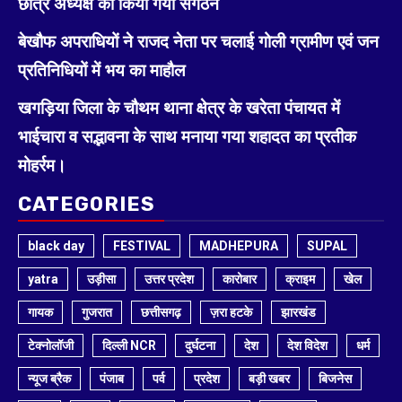
छात्र अध्यक्ष का किया गया संगठन
बेखौफ अपराधियों ने राजद नेता पर चलाई गोली ग्रामीण एवं जन
प्रतिनिधियों में भय का माहौल
खगड़िया जिला के चौथम थाना क्षेत्र के खरेता पंचायत में
भाईचारा व सद्भावना के साथ मनाया गया शहादत का प्रतीक
मोहर्रम।
CATEGORIES
black day
FESTIVAL
MADHEPURA
SUPAL
yatra
उड़ीसा
उत्तर प्रदेश
कारोबार
क्राइम
खेल
गायक
गुजरात
छत्तीसगढ़
ज़रा हटके
झारखंड
टेक्नोलॉजी
दिल्ली NCR
दुर्घटना
देश
देश विदेश
धर्म
न्यूज ब्रैक
पंजाब
पर्व
प्रदेश
बड़ी खबर
बिजनेस