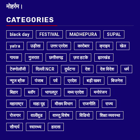
मोहर्रम।
CATEGORIES
black day
FESTIVAL
MADHEPURA
SUPAL
yatra
उड़ीसा
उत्तर प्रदेश
कारोबार
क्राइम
खेल
गायक
गुजरात
छत्तीसगढ़
ज़रा हटके
झारखंड
टेक्नोलॉजी
दिल्ली NCR
दुर्घटना
देश
देश विदेश
धर्म
न्यूज ब्रैक
पंजाब
पर्व
प्रदेश
बड़ी खबर
बिजनेस
बिहार
ब्लॉग
भागलपुर
मध्य प्रदेश
मनोरंजन
महाराष्ट्र
माहा युद्द
मौसम विभाग
राजनीति
राज्य
रोजगार
वालीवुड
वास्तु विशेष
विडियो
शिक्षा व्यवस्था
सौन्दर्य
स्वास्थ्य
हादसा