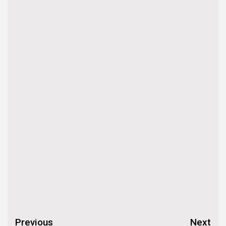
Continue
Previous
Next