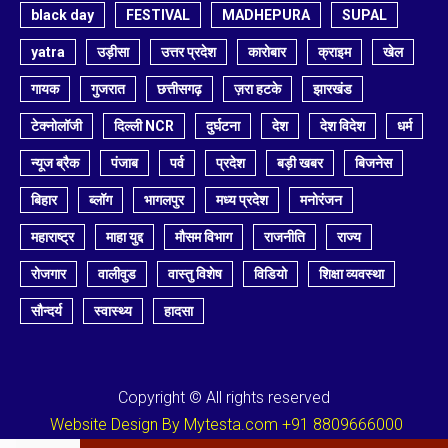
black day
FESTIVAL
MADHEPURA
SUPAL
yatra
उड़ीसा
उत्तर प्रदेश
कारोबार
क्राइम
खेल
गायक
गुजरात
छत्तीसगढ़
ज़रा हटके
झारखंड
टेक्नोलॉजी
दिल्ली NCR
दुर्घटना
देश
देश विदेश
धर्म
न्यूज ब्रैक
पंजाब
पर्व
प्रदेश
बड़ी खबर
बिजनेस
बिहार
ब्लॉग
भागलपुर
मध्य प्रदेश
मनोरंजन
महाराष्ट्र
माहा युद्द
मौसम विभाग
राजनीति
राज्य
रोजगार
वालीवुड
वास्तु विशेष
विडियो
शिक्षा व्यवस्था
सौन्दर्य
स्वास्थ्य
हादसा
Copyright © All rights reserved
Website Design By Mytesta.com +91 8809666000