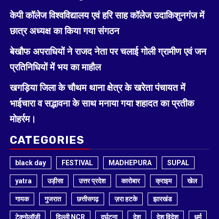
केपी कॉलेज विश्वविद्यालय एवं हरि साह कॉलेज उदाकिशुनगंज में
छात्र अध्यक्ष का किया गया संगठन
बेखौफ अपराधियों ने राजद नेता पर चलाई गोली ग्रामीण एवं जन
प्रतिनिधियों में भय का माहौल
खगड़िया जिला के चौथम थाना क्षेत्र के खरेता पंचायत में
भाईचारा व सद्भावना के साथ मनाया गया शहादत का प्रतीक
मोहर्रम।
CATEGORIES
black day
FESTIVAL
MADHEPURA
SUPAL
yatra
उड़ीसा
उत्तर प्रदेश
कारोबार
क्राइम
खेल
गायक
गुजरात
छत्तीसगढ़
ज़रा हटके
झारखंड
टेक्नोलॉजी
दिल्ली NCR
दुर्घटना
देश
देश विदेश
धर्म