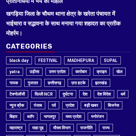
प्रतिनिधियों में भय का माहौल
खगड़िया जिला के चौथम थाना क्षेत्र के खरेता पंचायत में
भाईचारा व सद्भावना के साथ मनाया गया शहादत का प्रतीक
मोहर्रम।
CATEGORIES
black day
FESTIVAL
MADHEPURA
SUPAL
yatra
उड़ीसा
उत्तर प्रदेश
कारोबार
क्राइम
खेल
गायक
गुजरात
छत्तीसगढ़
ज़रा हटके
झारखंड
टेक्नोलॉजी
दिल्ली NCR
दुर्घटना
देश
देश विदेश
धर्म
न्यूज ब्रैक
पंजाब
पर्व
प्रदेश
बड़ी खबर
बिजनेस
बिहार
ब्लॉग
भागलपुर
मध्य प्रदेश
मनोरंजन
महाराष्ट्र
माहा युद्द
मौसम विभाग
राजनीति
राज्य