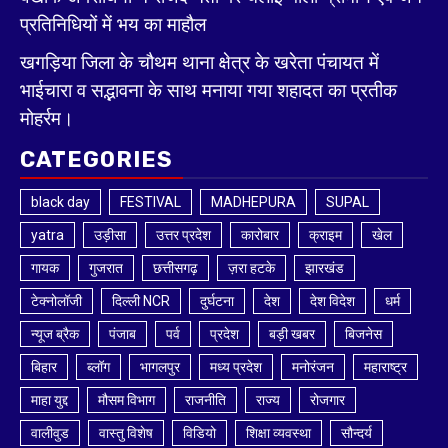
प्रतिनिधियों में भय का माहौल
खगड़िया जिला के चौथम थाना क्षेत्र के खरेता पंचायत में
भाईचारा व सद्भावना के साथ मनाया गया शहादत का प्रतीक
मोहर्रम।
CATEGORIES
black day
FESTIVAL
MADHEPURA
SUPAL
yatra
उड़ीसा
उत्तर प्रदेश
कारोबार
क्राइम
खेल
गायक
गुजरात
छत्तीसगढ़
ज़रा हटके
झारखंड
टेक्नोलॉजी
दिल्ली NCR
दुर्घटना
देश
देश विदेश
धर्म
न्यूज ब्रैक
पंजाब
पर्व
प्रदेश
बड़ी खबर
बिजनेस
बिहार
ब्लॉग
भागलपुर
मध्य प्रदेश
मनोरंजन
महाराष्ट्र
माहा युद्द
मौसम विभाग
राजनीति
राज्य
रोजगार
वालीवुड
वास्तु विशेष
विडियो
शिक्षा व्यवस्था
सौन्दर्य