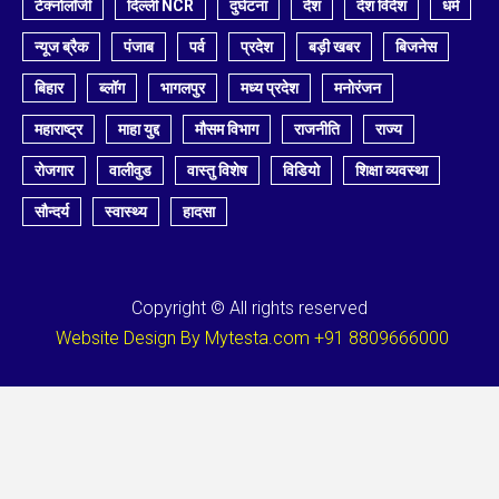
टेक्नोलॉजी
दिल्ली NCR
दुर्घटना
देश
देश विदेश
धर्म
न्यूज ब्रैक
पंजाब
पर्व
प्रदेश
बड़ी खबर
बिजनेस
बिहार
ब्लॉग
भागलपुर
मध्य प्रदेश
मनोरंजन
महाराष्ट्र
माहा युद्द
मौसम विभाग
राजनीति
राज्य
रोजगार
वालीवुड
वास्तु विशेष
विडियो
शिक्षा व्यवस्था
सौन्दर्य
स्वास्थ्य
हादसा
Copyright © All rights reserved
Website Design By Mytesta.com +91 8809666000