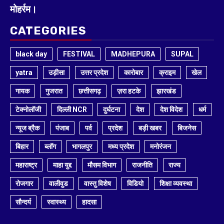
मोहर्रम।
CATEGORIES
black day
FESTIVAL
MADHEPURA
SUPAL
yatra
उड़ीसा
उत्तर प्रदेश
कारोबार
क्राइम
खेल
गायक
गुजरात
छत्तीसगढ़
ज़रा हटके
झारखंड
टेक्नोलॉजी
दिल्ली NCR
दुर्घटना
देश
देश विदेश
धर्म
न्यूज ब्रैक
पंजाब
पर्व
प्रदेश
बड़ी खबर
बिजनेस
बिहार
ब्लॉग
भागलपुर
मध्य प्रदेश
मनोरंजन
महाराष्ट्र
माहा युद्द
मौसम विभाग
राजनीति
राज्य
रोजगार
वालीवुड
वास्तु विशेष
विडियो
शिक्षा व्यवस्था
सौन्दर्य
स्वास्थ्य
हादसा