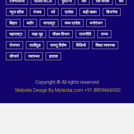
टेक्नोलॉजी
दिल्ली NCR
दुर्घटना
देश
देश विदेश
धर्म
न्यूज ब्रैक
पंजाब
पर्व
प्रदेश
बड़ी खबर
बिजनेस
बिहार
ब्लॉग
भागलपुर
मध्य प्रदेश
मनोरंजन
महाराष्ट्र
माहा युद्द
मौसम विभाग
राजनीति
राज्य
रोजगार
वालीवुड
वास्तु विशेष
विडियो
शिक्षा व्यवस्था
सौन्दर्य
स्वास्थ्य
हादसा
Copyright © All rights reserved
Website Design By Mytesta.com +91 8809666000