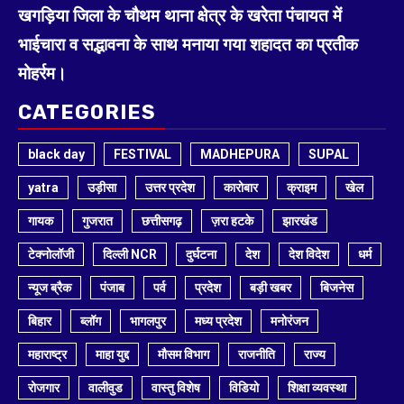
खगड़िया जिला के चौथम थाना क्षेत्र के खरेता पंचायत में
भाईचारा व सद्भावना के साथ मनाया गया शहादत का प्रतीक
मोहर्रम।
CATEGORIES
black day
FESTIVAL
MADHEPURA
SUPAL
yatra
उड़ीसा
उत्तर प्रदेश
कारोबार
क्राइम
खेल
गायक
गुजरात
छत्तीसगढ़
ज़रा हटके
झारखंड
टेक्नोलॉजी
दिल्ली NCR
दुर्घटना
देश
देश विदेश
धर्म
न्यूज ब्रैक
पंजाब
पर्व
प्रदेश
बड़ी खबर
बिजनेस
बिहार
ब्लॉग
भागलपुर
मध्य प्रदेश
मनोरंजन
महाराष्ट्र
माहा युद्द
मौसम विभाग
राजनीति
राज्य
रोजगार
वालीवुड
वास्तु विशेष
विडियो
शिक्षा व्यवस्था