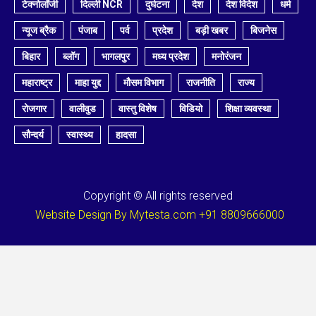
टेक्नोलॉजी
दिल्ली NCR
दुर्घटना
देश
देश विदेश
धर्म
न्यूज ब्रैक
पंजाब
पर्व
प्रदेश
बड़ी खबर
बिजनेस
बिहार
ब्लॉग
भागलपुर
मध्य प्रदेश
मनोरंजन
महाराष्ट्र
माहा युद्द
मौसम विभाग
राजनीति
राज्य
रोजगार
वालीवुड
वास्तु विशेष
विडियो
शिक्षा व्यवस्था
सौन्दर्य
स्वास्थ्य
हादसा
Copyright © All rights reserved
Website Design By Mytesta.com +91 8809666000