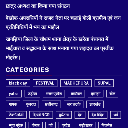
छात्र अध्यक्ष का किया गया संगठन
बेखौफ अपराधियों ने राजद नेता पर चलाई गोली ग्रामीण एवं जन
प्रतिनिधियों में भय का माहौल
खगड़िया जिला के चौथम थाना क्षेत्र के खरेता पंचायत में
भाईचारा व सद्भावना के साथ मनाया गया शहादत का प्रतीक
मोहर्रम।
CATEGORIES
black day
FESTIVAL
MADHEPURA
SUPAL
yatra
उड़ीसा
उत्तर प्रदेश
कारोबार
क्राइम
खेल
गायक
गुजरात
छत्तीसगढ़
ज़रा हटके
झारखंड
टेक्नोलॉजी
दिल्ली NCR
दुर्घटना
देश
देश विदेश
धर्म
न्यूज ब्रैक
पंजाब
पर्व
प्रदेश
बड़ी खबर
बिजनेस