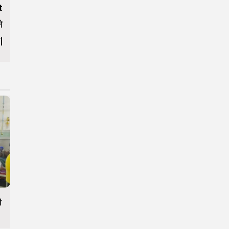
t
े
|
ी