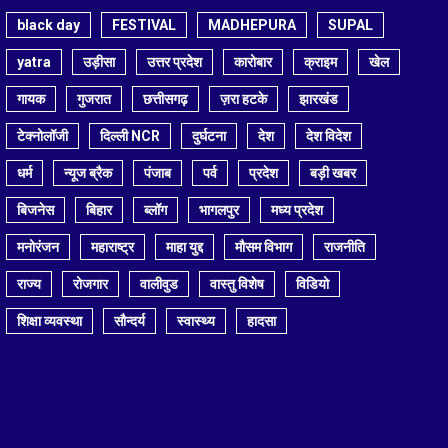
black day
FESTIVAL
MADHEPURA
SUPAL
yatra
उड़ीसा
उत्तर प्रदेश
कारोबार
क्राइम
खेल
गायक
गुजरात
छत्तीसगढ़
ज़रा हटके
झारखंड
टेक्नोलॉजी
दिल्ली NCR
दुर्घटना
देश
देश विदेश
धर्म
न्यूज ब्रैक
पंजाब
पर्व
प्रदेश
बड़ी खबर
बिजनेस
बिहार
ब्लॉग
भागलपुर
मध्य प्रदेश
मनोरंजन
महाराष्ट्र
माहा युद्द
मौसम विभाग
राजनीति
राज्य
रोजगार
वालीवुड
वास्तु विशेष
विडियो
शिक्षा व्यवस्था
सौन्दर्य
स्वास्थ्य
हादसा