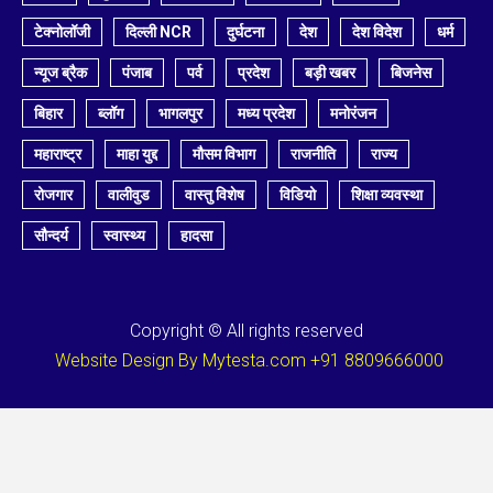
टेक्नोलॉजी
दिल्ली NCR
दुर्घटना
देश
देश विदेश
धर्म
न्यूज ब्रैक
पंजाब
पर्व
प्रदेश
बड़ी खबर
बिजनेस
बिहार
ब्लॉग
भागलपुर
मध्य प्रदेश
मनोरंजन
महाराष्ट्र
माहा युद्द
मौसम विभाग
राजनीति
राज्य
रोजगार
वालीवुड
वास्तु विशेष
विडियो
शिक्षा व्यवस्था
सौन्दर्य
स्वास्थ्य
हादसा
Copyright © All rights reserved
Website Design By Mytesta.com +91 8809666000