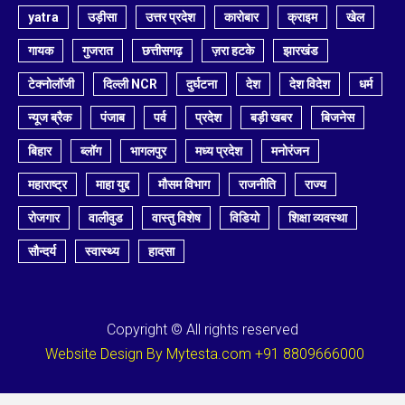
yatra
उड़ीसा
उत्तर प्रदेश
कारोबार
क्राइम
खेल
गायक
गुजरात
छत्तीसगढ़
ज़रा हटके
झारखंड
टेक्नोलॉजी
दिल्ली NCR
दुर्घटना
देश
देश विदेश
धर्म
न्यूज ब्रैक
पंजाब
पर्व
प्रदेश
बड़ी खबर
बिजनेस
बिहार
ब्लॉग
भागलपुर
मध्य प्रदेश
मनोरंजन
महाराष्ट्र
माहा युद्द
मौसम विभाग
राजनीति
राज्य
रोजगार
वालीवुड
वास्तु विशेष
विडियो
शिक्षा व्यवस्था
सौन्दर्य
स्वास्थ्य
हादसा
Copyright © All rights reserved
Website Design By Mytesta.com +91 8809666000