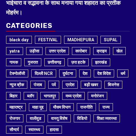
भाईचारा व सद्भावना के साथ मनाया गया शहादत का प्रतीक
मोहर्रम।
CATEGORIES
black day
FESTIVAL
MADHEPURA
SUPAL
yatra
उड़ीसा
उत्तर प्रदेश
कारोबार
क्राइम
खेल
गायक
गुजरात
छत्तीसगढ़
ज़रा हटके
झारखंड
टेक्नोलॉजी
दिल्ली NCR
दुर्घटना
देश
देश विदेश
धर्म
न्यूज ब्रैक
पंजाब
पर्व
प्रदेश
बड़ी खबर
बिजनेस
बिहार
ब्लॉग
भागलपुर
मध्य प्रदेश
मनोरंजन
महाराष्ट्र
माहा युद्द
मौसम विभाग
राजनीति
राज्य
रोजगार
वालीवुड
वास्तु विशेष
विडियो
शिक्षा व्यवस्था
सौन्दर्य
स्वास्थ्य
हादसा