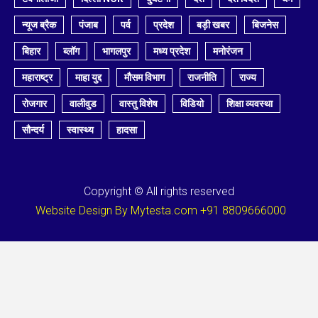
न्यूज ब्रैक
पंजाब
पर्व
प्रदेश
बड़ी खबर
बिजनेस
बिहार
ब्लॉग
भागलपुर
मध्य प्रदेश
मनोरंजन
महाराष्ट्र
माहा युद्द
मौसम विभाग
राजनीति
राज्य
रोजगार
वालीवुड
वास्तु विशेष
विडियो
शिक्षा व्यवस्था
सौन्दर्य
स्वास्थ्य
हादसा
Copyright © All rights reserved
Website Design By Mytesta.com +91 8809666000