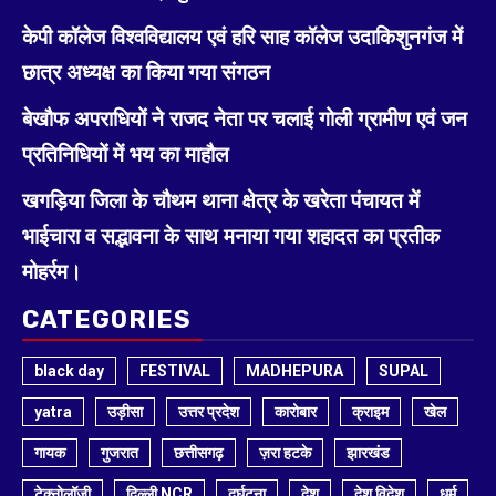
केपी कॉलेज विश्वविद्यालय एवं हरि साह कॉलेज उदाकिशुनगंज में
छात्र अध्यक्ष का किया गया संगठन
बेखौफ अपराधियों ने राजद नेता पर चलाई गोली ग्रामीण एवं जन
प्रतिनिधियों में भय का माहौल
खगड़िया जिला के चौथम थाना क्षेत्र के खरेता पंचायत में
भाईचारा व सद्भावना के साथ मनाया गया शहादत का प्रतीक
मोहर्रम।
CATEGORIES
black day
FESTIVAL
MADHEPURA
SUPAL
yatra
उड़ीसा
उत्तर प्रदेश
कारोबार
क्राइम
खेल
गायक
गुजरात
छत्तीसगढ़
ज़रा हटके
झारखंड
टेक्नोलॉजी
दिल्ली NCR
दुर्घटना
देश
देश विदेश
धर्म