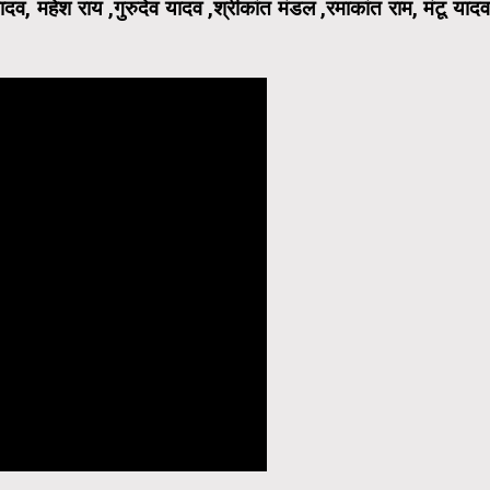
दव, महेश राय ,गुरुदेव यादव ,श्रीकांत मंडल ,रमाकांत राम, मंटू यादव
।