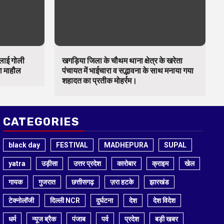
चलाई गोली
खगड़िया जिला के चौथम थाना क्षेत्र के खरेता
का माहौल
पंचायत में भाईचारा व सद्भावना के साथ मनाया गया
शहादत का प्रतीक मोहर्रम।
CATEGORIES
black day
FESTIVAL
MADHEPURA
SUPAL
yatra
उड़ीसा
उत्तर प्रदेश
कारोबार
क्राइम
खेल
गायक
गुजरात
छत्तीसगढ़
ज़रा हटके
झारखंड
टेक्नोलॉजी
दिल्ली NCR
दुर्घटना
देश
देश विदेश
धर्म
न्यूज ब्रैक
पंजाब
पर्व
प्रदेश
बड़ी खबर