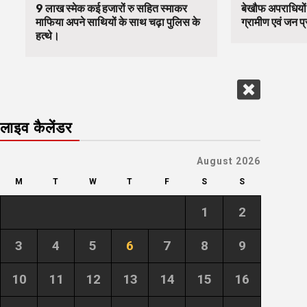
9 लाख स्मेक कई हजारों रु सहित स्माकर
बेखौफ अपराधियों
माफिया अपने साथियों के साथ चढ़ा पुलिस के
ग्रामीण एवं जन प्
हत्थे।
लाइव कैलेंडर
August 2026
M
T
W
T
F
S
S
1
2
3
4
5
6
7
8
9
10
11
12
13
14
15
16