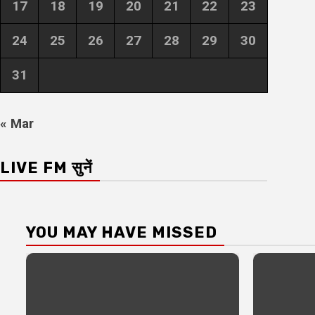
17
18
19
20
21
22
23
24
25
26
27
28
29
30
31
« Mar
LIVE FM सुनें
YOU MAY HAVE MISSED