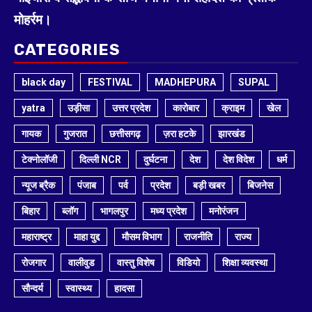
मोहर्रम।
CATEGORIES
black day
FESTIVAL
MADHEPURA
SUPAL
yatra
उड़ीसा
उत्तर प्रदेश
कारोबार
क्राइम
खेल
गायक
गुजरात
छत्तीसगढ़
ज़रा हटके
झारखंड
टेक्नोलॉजी
दिल्ली NCR
दुर्घटना
देश
देश विदेश
धर्म
न्यूज ब्रैक
पंजाब
पर्व
प्रदेश
बड़ी खबर
बिजनेस
बिहार
ब्लॉग
भागलपुर
मध्य प्रदेश
मनोरंजन
महाराष्ट्र
माहा युद्द
मौसम विभाग
राजनीति
राज्य
रोजगार
वालीवुड
वास्तु विशेष
विडियो
शिक्षा व्यवस्था
सौन्दर्य
स्वास्थ्य
हादसा