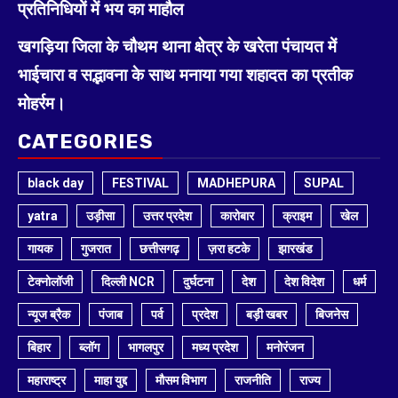
प्रतिनिधियों में भय का माहौल
खगड़िया जिला के चौथम थाना क्षेत्र के खरेता पंचायत में
भाईचारा व सद्भावना के साथ मनाया गया शहादत का प्रतीक
मोहर्रम।
CATEGORIES
black day
FESTIVAL
MADHEPURA
SUPAL
yatra
उड़ीसा
उत्तर प्रदेश
कारोबार
क्राइम
खेल
गायक
गुजरात
छत्तीसगढ़
ज़रा हटके
झारखंड
टेक्नोलॉजी
दिल्ली NCR
दुर्घटना
देश
देश विदेश
धर्म
न्यूज ब्रैक
पंजाब
पर्व
प्रदेश
बड़ी खबर
बिजनेस
बिहार
ब्लॉग
भागलपुर
मध्य प्रदेश
मनोरंजन
महाराष्ट्र
माहा युद्द
मौसम विभाग
राजनीति
राज्य