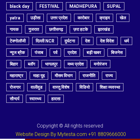
black day
FESTIVAL
MADHEPURA
SUPAL
yatra
उड़ीसा
उत्तर प्रदेश
कारोबार
क्राइम
खेल
गायक
गुजरात
छत्तीसगढ़
ज़रा हटके
झारखंड
टेक्नोलॉजी
दिल्ली NCR
दुर्घटना
देश
देश विदेश
धर्म
न्यूज ब्रैक
पंजाब
पर्व
प्रदेश
बड़ी खबर
बिजनेस
बिहार
ब्लॉग
भागलपुर
मध्य प्रदेश
मनोरंजन
महाराष्ट्र
माहा युद्द
मौसम विभाग
राजनीति
राज्य
रोजगार
वालीवुड
वास्तु विशेष
विडियो
शिक्षा व्यवस्था
सौन्दर्य
स्वास्थ्य
हादसा
Copyright © All rights reserved
Website Design By Mytesta.com +91 8809666000