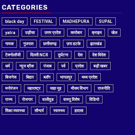
CATEGORIES
black day
FESTIVAL
MADHEPURA
SUPAL
yatra
उड़ीसा
उत्तर प्रदेश
कारोबार
क्राइम
खेल
गायक
गुजरात
छत्तीसगढ़
ज़रा हटके
झारखंड
टेक्नोलॉजी
दिल्ली NCR
दुर्घटना
देश
देश विदेश
धर्म
न्यूज ब्रैक
पंजाब
पर्व
प्रदेश
बड़ी खबर
बिजनेस
बिहार
ब्लॉग
भागलपुर
मध्य प्रदेश
मनोरंजन
महाराष्ट्र
माहा युद्द
मौसम विभाग
राजनीति
राज्य
रोजगार
वालीवुड
वास्तु विशेष
विडियो
शिक्षा व्यवस्था
सौन्दर्य
स्वास्थ्य
हादसा