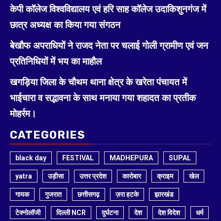
केपी कॉलेज विश्वविद्यालय एवं हरि साह कॉलेज उदाकिशुनगंज में
छात्र अध्यक्ष का किया गया संगठन
बेखौफ अपराधियों ने राजद नेता पर चलाई गोली ग्रामीण एवं जन
प्रतिनिधियों में भय का माहौल
खगड़िया जिला के चौथम थाना क्षेत्र के खरेता पंचायत में
भाईचारा व सद्भावना के साथ मनाया गया शहादत का प्रतीक
मोहर्रम।
CATEGORIES
black day
FESTIVAL
MADHEPURA
SUPAL
yatra
उड़ीसा
उत्तर प्रदेश
कारोबार
क्राइम
खेल
गायक
गुजरात
छत्तीसगढ़
ज़रा हटके
झारखंड
टेक्नोलॉजी
दिल्ली NCR
दुर्घटना
देश
देश विदेश
धर्म