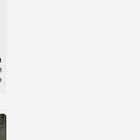
t
े
न