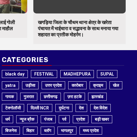
चलाई गोली
खगड़िया जिला के चौथम थाना क्षेत्र के खरेता
का माहौल
पंचायत में भाईचारा व सद्भावना के साथ मनाया गया
शहादत का प्रतीक मोहर्रम।
CATEGORIES
black day
FESTIVAL
MADHEPURA
SUPAL
yatra
उड़ीसा
उत्तर प्रदेश
कारोबार
क्राइम
खेल
गायक
गुजरात
छत्तीसगढ़
ज़रा हटके
झारखंड
टेक्नोलॉजी
दिल्ली NCR
दुर्घटना
देश
देश विदेश
धर्म
न्यूज ब्रैक
पंजाब
पर्व
प्रदेश
बड़ी खबर
बिजनेस
बिहार
ब्लॉग
भागलपुर
मध्य प्रदेश