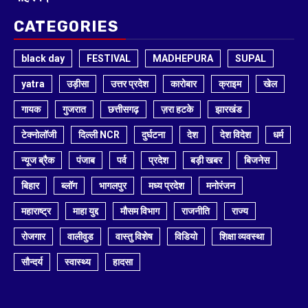
CATEGORIES
black day
FESTIVAL
MADHEPURA
SUPAL
yatra
उड़ीसा
उत्तर प्रदेश
कारोबार
क्राइम
खेल
गायक
गुजरात
छत्तीसगढ़
ज़रा हटके
झारखंड
टेक्नोलॉजी
दिल्ली NCR
दुर्घटना
देश
देश विदेश
धर्म
न्यूज ब्रैक
पंजाब
पर्व
प्रदेश
बड़ी खबर
बिजनेस
बिहार
ब्लॉग
भागलपुर
मध्य प्रदेश
मनोरंजन
महाराष्ट्र
माहा युद्द
मौसम विभाग
राजनीति
राज्य
रोजगार
वालीवुड
वास्तु विशेष
विडियो
शिक्षा व्यवस्था
सौन्दर्य
स्वास्थ्य
हादसा