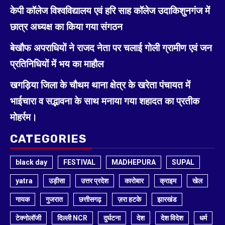
केपी कॉलेज विश्वविद्यालय एवं हरि साह कॉलेज उदाकिशुनगंज में
छात्र अध्यक्ष का किया गया संगठन
बेखौफ अपराधियों ने राजद नेता पर चलाई गोली ग्रामीण एवं जन
प्रतिनिधियों में भय का माहौल
खगड़िया जिला के चौथम थाना क्षेत्र के खरेता पंचायत में
भाईचारा व सद्भावना के साथ मनाया गया शहादत का प्रतीक
मोहर्रम।
CATEGORIES
black day
FESTIVAL
MADHEPURA
SUPAL
yatra
उड़ीसा
उत्तर प्रदेश
कारोबार
क्राइम
खेल
गायक
गुजरात
छत्तीसगढ़
ज़रा हटके
झारखंड
टेक्नोलॉजी
दिल्ली NCR
दुर्घटना
देश
देश विदेश
धर्म