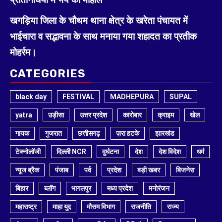
खगड़िया जिला के चौथम थाना क्षेत्र के खरेता पंचायत में
भाईचारा व सद्भावना के साथ मनाया गया शहादत का प्रतीक
मोहर्रम।
CATEGORIES
black day
FESTIVAL
MADHEPURA
SUPAL
yatra
उड़ीसा
उत्तर प्रदेश
कारोबार
क्राइम
खेल
गायक
गुजरात
छत्तीसगढ़
ज़रा हटके
झारखंड
टेक्नोलॉजी
दिल्ली NCR
दुर्घटना
देश
देश विदेश
धर्म
न्यूज ब्रैक
पंजाब
पर्व
प्रदेश
बड़ी खबर
बिजनेस
बिहार
ब्लॉग
भागलपुर
मध्य प्रदेश
मनोरंजन
महाराष्ट्र
माहा युद्द
मौसम विभाग
राजनीति
राज्य