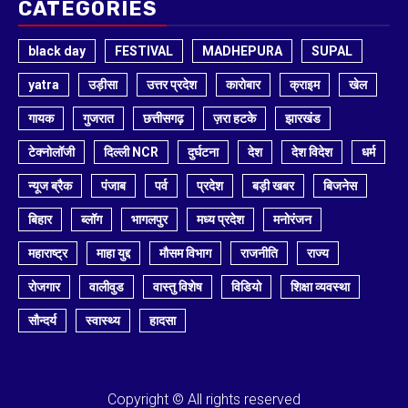
CATEGORIES
black day
FESTIVAL
MADHEPURA
SUPAL
yatra
उड़ीसा
उत्तर प्रदेश
कारोबार
क्राइम
खेल
गायक
गुजरात
छत्तीसगढ़
ज़रा हटके
झारखंड
टेक्नोलॉजी
दिल्ली NCR
दुर्घटना
देश
देश विदेश
धर्म
न्यूज ब्रैक
पंजाब
पर्व
प्रदेश
बड़ी खबर
बिजनेस
बिहार
ब्लॉग
भागलपुर
मध्य प्रदेश
मनोरंजन
महाराष्ट्र
माहा युद्द
मौसम विभाग
राजनीति
राज्य
रोजगार
वालीवुड
वास्तु विशेष
विडियो
शिक्षा व्यवस्था
सौन्दर्य
स्वास्थ्य
हादसा
Copyright © All rights reserved