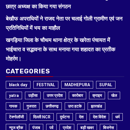
छात्र अध्यक्ष का किया गया संगठन
बेखौफ अपराधियों ने राजद नेता पर चलाई गोली ग्रामीण एवं जन
प्रतिनिधियों में भय का माहौल
खगड़िया जिला के चौथम थाना क्षेत्र के खरेता पंचायत में
भाईचारा व सद्भावना के साथ मनाया गया शहादत का प्रतीक
मोहर्रम।
CATEGORIES
black day
FESTIVAL
MADHEPURA
SUPAL
yatra
उड़ीसा
उत्तर प्रदेश
कारोबार
क्राइम
खेल
गायक
गुजरात
छत्तीसगढ़
ज़रा हटके
झारखंड
टेक्नोलॉजी
दिल्ली NCR
दुर्घटना
देश
देश विदेश
धर्म
न्यूज ब्रैक
पंजाब
पर्व
प्रदेश
बड़ी खबर
बिजनेस