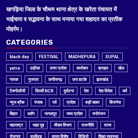
खगड़िया जिला के चौथम थाना क्षेत्र के खरेता पंचायत में
भाईचारा व सद्भावना के साथ मनाया गया शहादत का प्रतीक
मोहर्रम।
CATEGORIES
black day
FESTIVAL
MADHEPURA
SUPAL
yatra
उड़ीसा
उत्तर प्रदेश
कारोबार
क्राइम
खेल
गायक
गुजरात
छत्तीसगढ़
ज़रा हटके
झारखंड
टेक्नोलॉजी
दिल्ली NCR
दुर्घटना
देश
देश विदेश
धर्म
न्यूज ब्रैक
पंजाब
पर्व
प्रदेश
बड़ी खबर
बिजनेस
बिहार
ब्लॉग
भागलपुर
मध्य प्रदेश
मनोरंजन
महाराष्ट्र
माहा युद्द
मौसम विभाग
राजनीति
राज्य
रोजगार
वालीवुड
वास्तु विशेष
विडियो
शिक्षा व्यवस्था