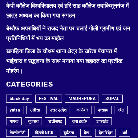
केपी कॉलेज विश्वविद्यालय एवं हरि साह कॉलेज उदाकिशुनगंज में
छात्र अध्यक्ष का किया गया संगठन
बेखौफ अपराधियों ने राजद नेता पर चलाई गोली ग्रामीण एवं जन
प्रतिनिधियों में भय का माहौल
खगड़िया जिला के चौथम थाना क्षेत्र के खरेता पंचायत में
भाईचारा व सद्भावना के साथ मनाया गया शहादत का प्रतीक
मोहर्रम।
CATEGORIES
black day
FESTIVAL
MADHEPURA
SUPAL
yatra
उड़ीसा
उत्तर प्रदेश
कारोबार
क्राइम
खेल
गायक
गुजरात
छत्तीसगढ़
ज़रा हटके
झारखंड
टेक्नोलॉजी
दिल्ली NCR
दुर्घटना
देश
देश विदेश
धर्म