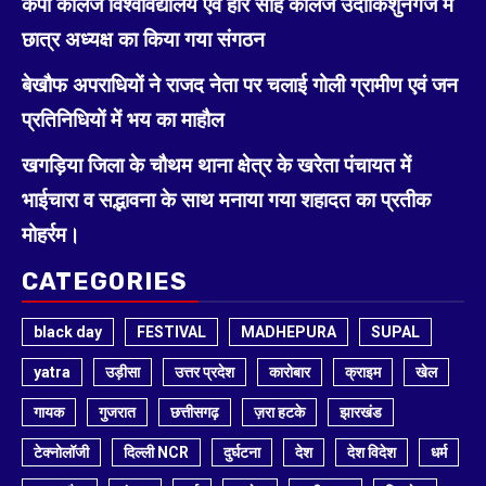
केपी कॉलेज विश्वविद्यालय एवं हरि साह कॉलेज उदाकिशुनगंज में
छात्र अध्यक्ष का किया गया संगठन
बेखौफ अपराधियों ने राजद नेता पर चलाई गोली ग्रामीण एवं जन
प्रतिनिधियों में भय का माहौल
खगड़िया जिला के चौथम थाना क्षेत्र के खरेता पंचायत में
भाईचारा व सद्भावना के साथ मनाया गया शहादत का प्रतीक
मोहर्रम।
CATEGORIES
black day
FESTIVAL
MADHEPURA
SUPAL
yatra
उड़ीसा
उत्तर प्रदेश
कारोबार
क्राइम
खेल
गायक
गुजरात
छत्तीसगढ़
ज़रा हटके
झारखंड
टेक्नोलॉजी
दिल्ली NCR
दुर्घटना
देश
देश विदेश
धर्म