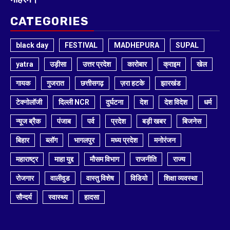
CATEGORIES
black day
FESTIVAL
MADHEPURA
SUPAL
yatra
उड़ीसा
उत्तर प्रदेश
कारोबार
क्राइम
खेल
गायक
गुजरात
छत्तीसगढ़
ज़रा हटके
झारखंड
टेक्नोलॉजी
दिल्ली NCR
दुर्घटना
देश
देश विदेश
धर्म
न्यूज ब्रैक
पंजाब
पर्व
प्रदेश
बड़ी खबर
बिजनेस
बिहार
ब्लॉग
भागलपुर
मध्य प्रदेश
मनोरंजन
महाराष्ट्र
माहा युद्द
मौसम विभाग
राजनीति
राज्य
रोजगार
वालीवुड
वास्तु विशेष
विडियो
शिक्षा व्यवस्था
सौन्दर्य
स्वास्थ्य
हादसा