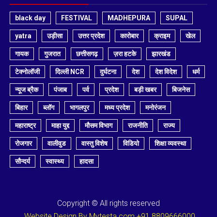
black day
FESTIVAL
MADHEPURA
SUPAL
yatra
उड़ीसा
उत्तर प्रदेश
कारोबार
क्राइम
खेल
गायक
गुजरात
छत्तीसगढ़
ज़रा हटके
झारखंड
टेक्नोलॉजी
दिल्ली NCR
दुर्घटना
देश
देश विदेश
धर्म
न्यूज ब्रैक
पंजाब
पर्व
प्रदेश
बड़ी खबर
बिजनेस
बिहार
ब्लॉग
भागलपुर
मध्य प्रदेश
मनोरंजन
महाराष्ट्र
माहा युद्द
मौसम विभाग
राजनीति
राज्य
रोजगार
वालीवुड
वास्तु विशेष
विडियो
शिक्षा व्यवस्था
सौन्दर्य
स्वास्थ्य
हादसा
Copyright © All rights reserved
Website Design By Mytesta.com +91 8809666000