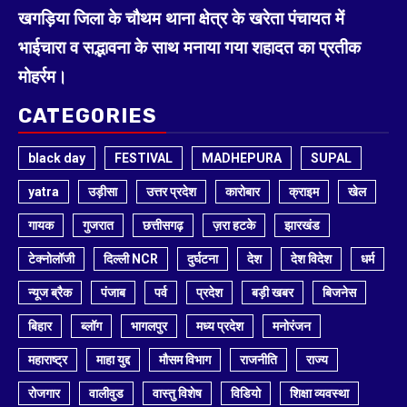
खगड़िया जिला के चौथम थाना क्षेत्र के खरेता पंचायत में
भाईचारा व सद्भावना के साथ मनाया गया शहादत का प्रतीक
मोहर्रम।
CATEGORIES
black day
FESTIVAL
MADHEPURA
SUPAL
yatra
उड़ीसा
उत्तर प्रदेश
कारोबार
क्राइम
खेल
गायक
गुजरात
छत्तीसगढ़
ज़रा हटके
झारखंड
टेक्नोलॉजी
दिल्ली NCR
दुर्घटना
देश
देश विदेश
धर्म
न्यूज ब्रैक
पंजाब
पर्व
प्रदेश
बड़ी खबर
बिजनेस
बिहार
ब्लॉग
भागलपुर
मध्य प्रदेश
मनोरंजन
महाराष्ट्र
माहा युद्द
मौसम विभाग
राजनीति
राज्य
रोजगार
वालीवुड
वास्तु विशेष
विडियो
शिक्षा व्यवस्था