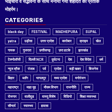
भाईचारा व सद्भावना के साथ मनाया गया शहादत का प्रतीक
मोहर्रम।
CATEGORIES
black day
FESTIVAL
MADHEPURA
SUPAL
yatra
उड़ीसा
उत्तर प्रदेश
कारोबार
क्राइम
खेल
गायक
गुजरात
छत्तीसगढ़
ज़रा हटके
झारखंड
टेक्नोलॉजी
दिल्ली NCR
दुर्घटना
देश
देश विदेश
धर्म
न्यूज ब्रैक
पंजाब
पर्व
प्रदेश
बड़ी खबर
बिजनेस
बिहार
ब्लॉग
भागलपुर
मध्य प्रदेश
मनोरंजन
महाराष्ट्र
माहा युद्द
मौसम विभाग
राजनीति
राज्य
रोजगार
वालीवुड
वास्तु विशेष
विडियो
शिक्षा व्यवस्था
सौन्दर्य
स्वास्थ्य
हादसा