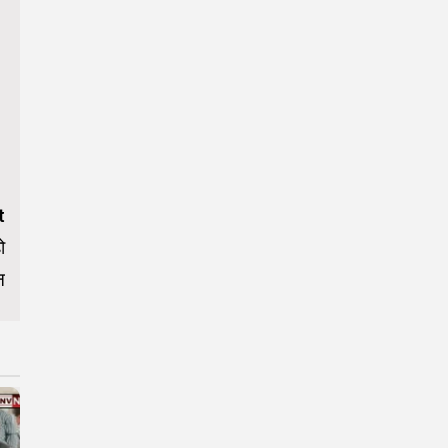
t
ो
न