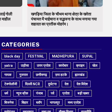
चलाई गोली
खगड़िया जिला के चौथम थाना क्षेत्र के खरेता
का माहौल
पंचायत में भाईचारा व सद्भावना के साथ मनाया गया
शहादत का प्रतीक मोहर्रम।
CATEGORIES
black day
FESTIVAL
MADHEPURA
SUPAL
yatra
उड़ीसा
उत्तर प्रदेश
कारोबार
क्राइम
खेल
गायक
गुजरात
छत्तीसगढ़
ज़रा हटके
झारखंड
टेक्नोलॉजी
दिल्ली NCR
दुर्घटना
देश
देश विदेश
धर्म
न्यूज ब्रैक
पंजाब
पर्व
प्रदेश
बड़ी खबर
बिजनेस
बिहार
ब्लॉग
भागलपुर
मध्य प्रदेश
मनोरंजन
महाराष्ट्र
माहा युद्द
मौसम विभाग
राजनीति