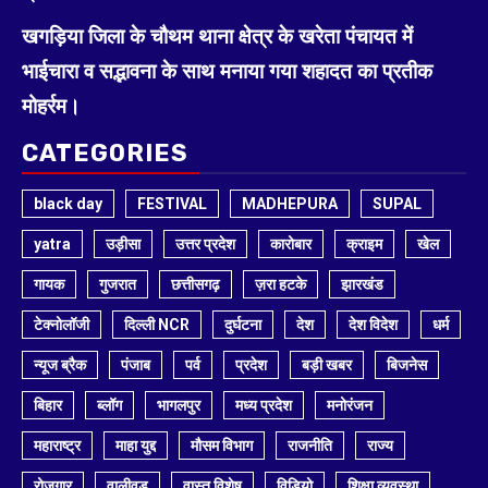
खगड़िया जिला के चौथम थाना क्षेत्र के खरेता पंचायत में
भाईचारा व सद्भावना के साथ मनाया गया शहादत का प्रतीक
मोहर्रम।
CATEGORIES
black day
FESTIVAL
MADHEPURA
SUPAL
yatra
उड़ीसा
उत्तर प्रदेश
कारोबार
क्राइम
खेल
गायक
गुजरात
छत्तीसगढ़
ज़रा हटके
झारखंड
टेक्नोलॉजी
दिल्ली NCR
दुर्घटना
देश
देश विदेश
धर्म
न्यूज ब्रैक
पंजाब
पर्व
प्रदेश
बड़ी खबर
बिजनेस
बिहार
ब्लॉग
भागलपुर
मध्य प्रदेश
मनोरंजन
महाराष्ट्र
माहा युद्द
मौसम विभाग
राजनीति
राज्य
रोजगार
वालीवुड
वास्तु विशेष
विडियो
शिक्षा व्यवस्था